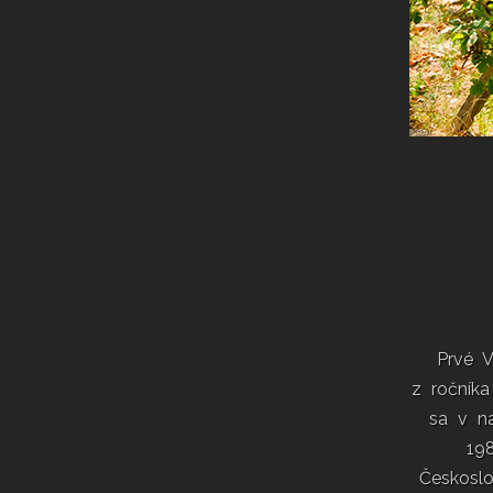
Prvé 
z ročník
sa v na
19
Českosl