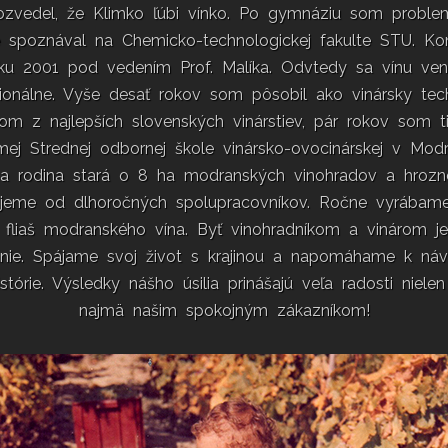
ozvedel, že Klimko ľúbi vínko. Po gymnáziu som problem
 spoznával na Chemicko-technologickej fakulte STU. Ko
ku 2001 pod vedením Prof. Malíka. Odvtedy sa vínu ve
sionálne. Vyše desať rokov som pôsobil ako vinársky tec
om z najlepších slovenských vinárstiev, pár rokov som ti
ej Strednej odbornej škole vinársko-ovocinárskej v Mod
a rodina stará o 8 ha modranských vinohradov a hrozn
jeme od dlhoročných spolupracovníkov. Ročne vyrábam
 fliaš modranského vína. Byť vinohradníkom a vinárom je
nie. Spájame svoj život s krajinou a napomáhame k návr
istórie. Výsledky nášho úsilia prinášajú veľa radosti niele
najmä našim spokojným zákazníkom!