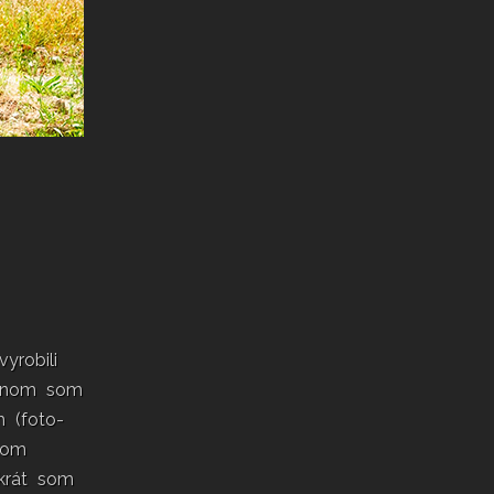
robili
vínom som
h (foto-
lom
krát som