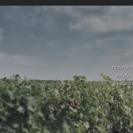
Hrozno n
paleta 
svahoch