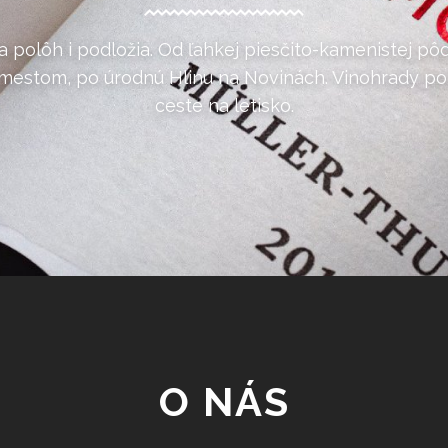
a polôh i podložia. Od ľahkej piesčito-kamenistej pô
estom, po úrodnú Hlinu na Novinách. Vinohrady pod
ceste na letisko.
O NÁS