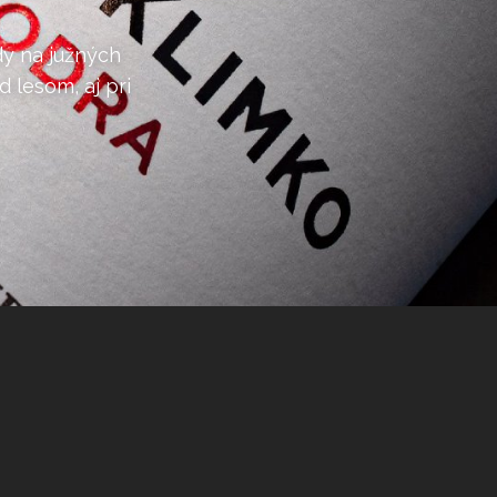
dy na južných
 lesom, aj pri