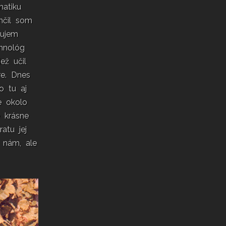
atiku
nčil som
nujem
hnológ
ež učil
re. Dnes
o tu aj
e okolo
 krásne
atu jej
n nám, ale