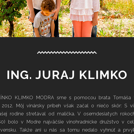
ING. JURAJ KLIMKO
VÍNKO KLIMKO MODRA sme s pomocou brata Tomáša vy
a 2012. Môj vinársky príbeh však začal o niečo skôr: S 
šej rodine stretával od malička. V osemdesiatych rokoc
80) bolo v Modre najväčšie vinohradnícke družstvo v ce
ovensku. Takže ani u nás sa tomu nedalo vyhnúť a prvý