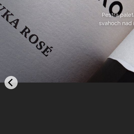
Pestrá palet
svahoch nad m