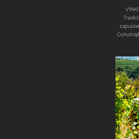
VÍNK
Tradíc
zapuste
Ochutnajt