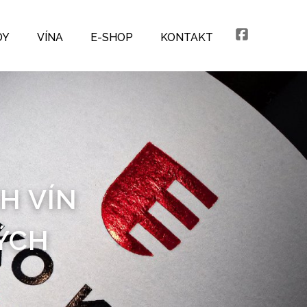
DY
VÍNA
E-SHOP
KONTAKT
H VÍN
ÝCH