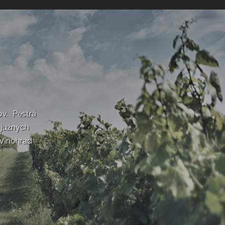
v. Pestrá
 južných
Vinohrad