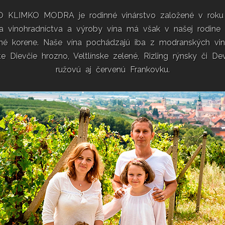
O KLIMKO MODRA je rodinné vinárstvo založené v roku 
ia vinohradníctva a výroby vína má však v našej rodine
né korene. Naše vína pochádzajú iba z modranských vin
e Dievčie hrozno, Veltlínske zelené, Rizling rýnsky či De
ružovú aj červenú Frankovku.