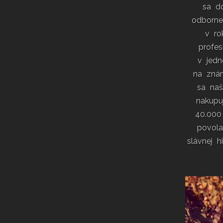
sa d
odborne
v ro
profe
v jedn
na znám
sa naš
nakupu
40.000
povola
slávnej h