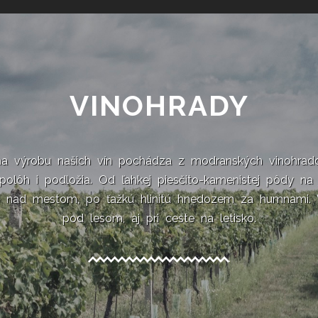
VINOHRADY
a výrobu našich vín pochádza z modranských vinohrado
polôh i podložia. Od ľahkej piesčito-kamenistej pôdy na
 nad mestom, po ťažkú hlinitú hnedozem za humnami. 
pod lesom, aj pri ceste na letisko.