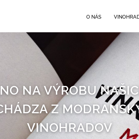
O NÁS
VINOHRA
NO NA VÝROBU NAŠIC
CHÁDZA Z MODRANSK
VINOHRADOV